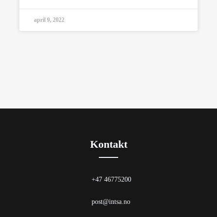
april 9, 2022
Kontakt
+47 46775200
post@intsa.no