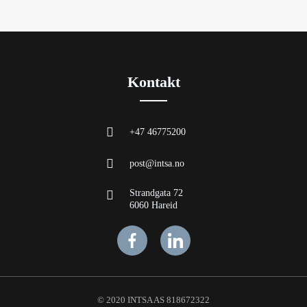
Kontakt
+47 46775200
post@intsa.no
Strandgata 72
6060 Hareid
© 2020 INTSA AS 818672322