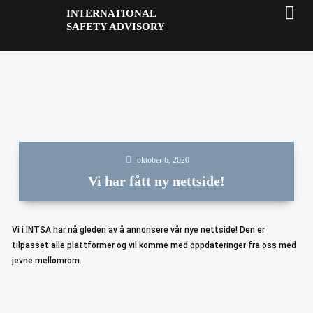
Hopp
INTERNATIONAL
rett
SAFETY ADVISORY
til
ProEye D
innholdet
oktober 6, 2020
Vi har fått ny nettside!
Vi i INTSA har nå gleden av å annonsere vår nye nettside! Den er
tilpasset alle plattformer og vil komme med oppdateringer fra oss med
jevne mellomrom.